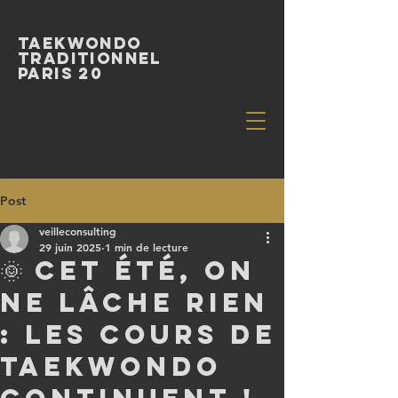
Taekwondo
Traditionnel
paris 20
Post
veilleconsulting
29 juin 2025
1 min de lecture
🌞 Cet été, on
ne lâche rien
: les cours de
Taekwondo