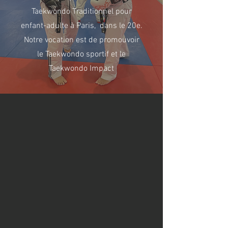
Taekwondo Traditionnel pour
enfant-adulte à Paris, dans le 20e.
Notre vocation est de p
romouvoir
le Taekwondo sportif et le
Taekwondo Impact
Pourquoi pratiquer
du taekwondo
tradtionnel ?
- Un art martial accessible à tous :
- Le respect de soi et des autres
- Une diversité des mouvements de
taekwondo
(pied, poing, ).