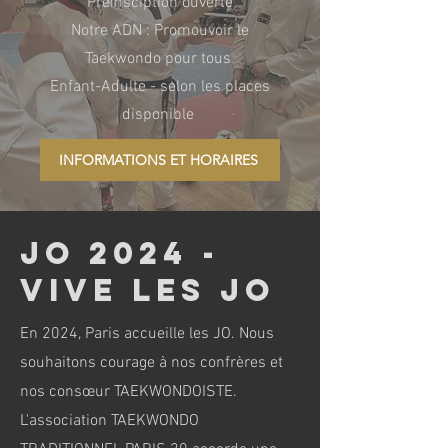
Preinsciption ouverte
Notre ADN : Promouvoir le
Taekwondo pour tous
Enfant-Adulte - selon les places
disponible
INFORMATIONS ET HORAIRES
JO 2024 -
VIVE LEs jo
En 2024, Paris accueille les JO. Nous
souhaitons courage à nos confrères et
nos consœur TAEKWONDOISTE.
L'association TAEKWONDO