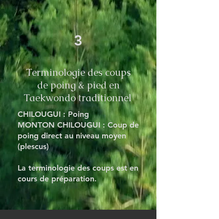
3
Terminologie des coups
de poing & pied en
Taekwondo traditionnel
CHILOUGUI : Poing
MONTON CHILOUGUI : Coup de
poing direct au niveau moyen
(plescus)
La terminologie des coups est en
cours de préparation.