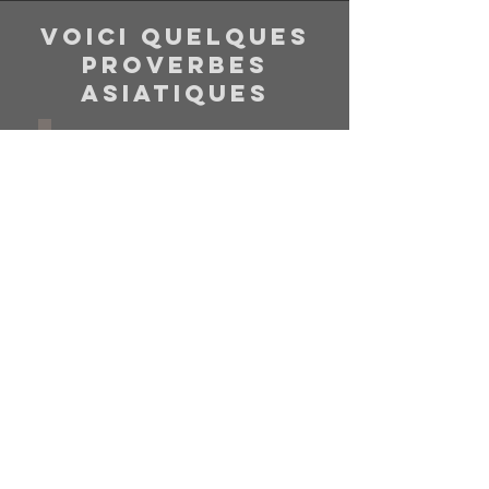
VOICI QUELQUES
PROVERBES
ASIATIQUES
열흘 붉은 꽃이 없
다.
Même si le ciel tombe sur
toi, il y a toujours un trou
par lequel tu peux
t’échapper.
Pour faire simple, il y a
toujours une so
lution à un
problème. Eviter de perdre
son temps à se plaindre