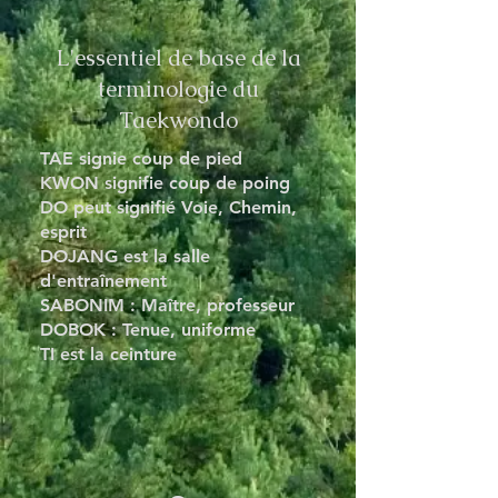
L'essentiel de base de la
terminologie du
Taekwondo
TAE signie coup de pied
KWON signifie coup de poing
DO peut signifié Voie, Chemin,
esprit
DOJANG est la salle
d'entraînement
SABONIM : Maître, professeur
DOBOK : Tenue, uniforme
TI est la ceinture