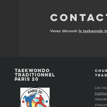
Contac
Venez découvir
le taekwondo tr
Taekwondo
Cou
Traditionnel
tra
paris 20
Les co
traditi
réalisé
chacun