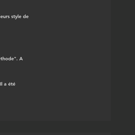
ieurs style de
méthode". A
l a été