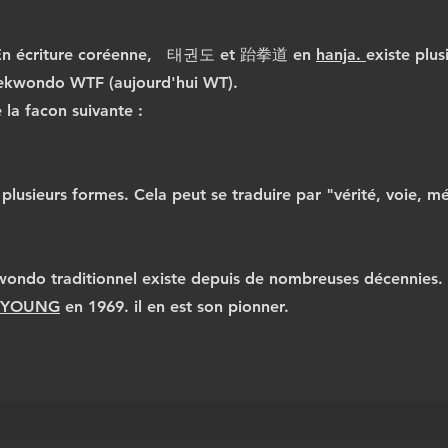
. En écriture coréenne, 태권도 et 跆拳道 en
hanja.
existe plus
aekwondo WTF (aujourd'hui WT).
la facon suivante :
plusieurs formes. Cela peut se traduire par "vérité, voie, 
kwondo traditionnel existe depuis de nombreuses décennies. I
 YOUNG
en 1969. il en est son pionner.