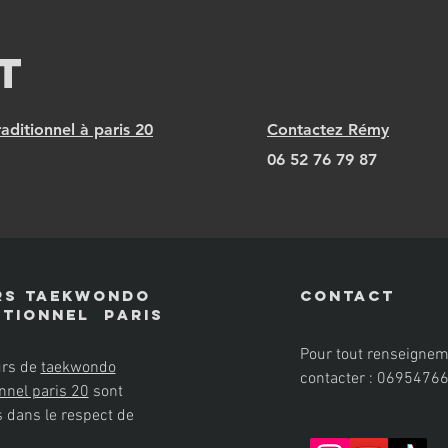
t
aditionnel à paris 20
Contactez Rémy
06 52 76 79 87
rs taekwondo
Contact
dtionnel paris
Pour tout renseignem
urs de
taekwondo
contacter
: 0695476
onnel paris 20
sont
s dans le respect de