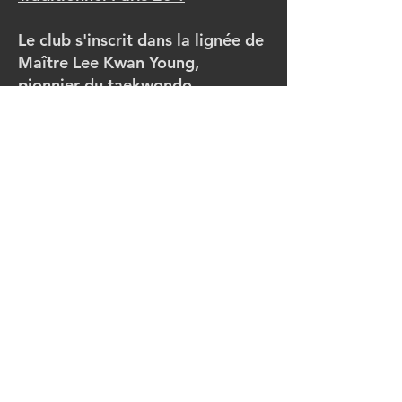
Le club s'inscrit dans la lignée de
Maître Lee Kwan Young,
pionnier du taekwondo
traditionnel en France, dont
l'enseignement guide la
pédagogie du club. Egalement,
le club enseigne du Taekwondo
impact, discipline associée de la
fédération
Comment contacter le club pour
plus d'informations ?
Vous pouvez contacter Rémy
directement par téléphone au
06 95 47 66 62 pour toute
question sur les inscriptions, les