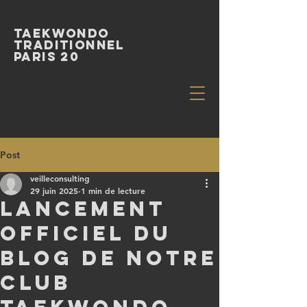
Taekwondo
Traditionnel
paris 20
Post
veilleconsulting
29 juin 2025
1 min de lecture
Lancement
officiel du
blog de notre
club