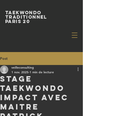
Taekwondo
Traditionnel
paris 20
Post
veilleconsulting
1 nov. 2025
1 min de lecture
Stage
taekwondo
impact avec
maitre