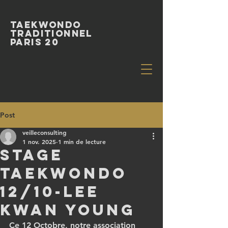
Taekwondo
Traditionnel
paris 20
Post
veilleconsulting
1 nov. 2025
1 min de lecture
Stage
taekwondo
12/10-lee
kwan young
Ce 12 Octobre, notre association 